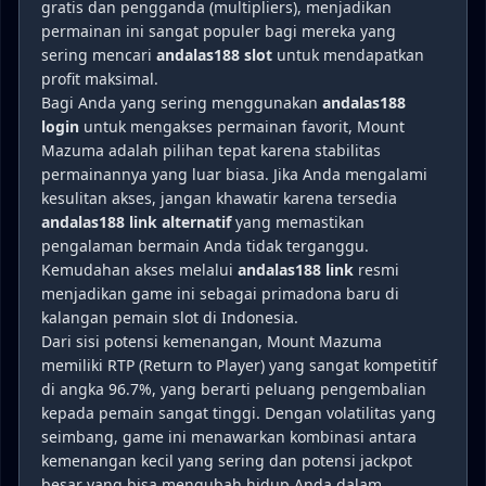
gratis dan pengganda (multipliers), menjadikan
permainan ini sangat populer bagi mereka yang
sering mencari
andalas188 slot
untuk mendapatkan
profit maksimal.
Bagi Anda yang sering menggunakan
andalas188
login
untuk mengakses permainan favorit, Mount
Mazuma adalah pilihan tepat karena stabilitas
permainannya yang luar biasa. Jika Anda mengalami
kesulitan akses, jangan khawatir karena tersedia
andalas188 link alternatif
yang memastikan
pengalaman bermain Anda tidak terganggu.
Kemudahan akses melalui
andalas188 link
resmi
menjadikan game ini sebagai primadona baru di
kalangan pemain slot di Indonesia.
Dari sisi potensi kemenangan, Mount Mazuma
memiliki RTP (Return to Player) yang sangat kompetitif
di angka 96.7%, yang berarti peluang pengembalian
kepada pemain sangat tinggi. Dengan volatilitas yang
seimbang, game ini menawarkan kombinasi antara
kemenangan kecil yang sering dan potensi jackpot
besar yang bisa mengubah hidup Anda dalam