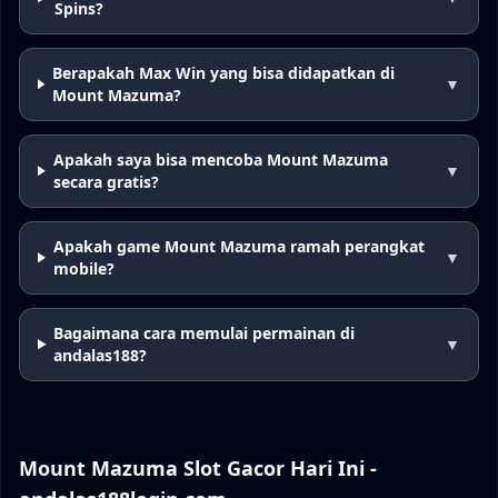
Spins?
Berapakah Max Win yang bisa didapatkan di
▼
Mount Mazuma?
Apakah saya bisa mencoba Mount Mazuma
▼
secara gratis?
Apakah game Mount Mazuma ramah perangkat
▼
mobile?
Bagaimana cara memulai permainan di
▼
andalas188?
Mount Mazuma Slot Gacor Hari Ini -