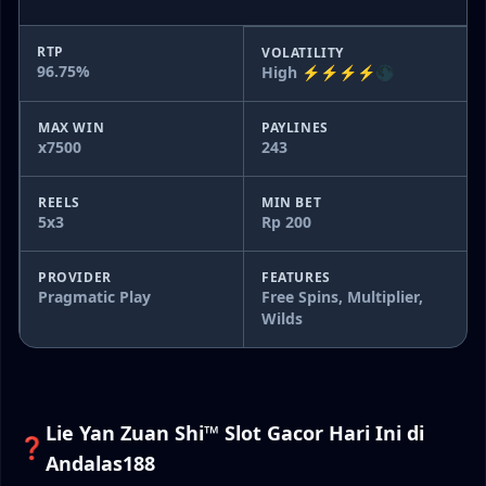
RTP
VOLATILITY
96.75%
High ⚡⚡⚡⚡🌑
MAX WIN
PAYLINES
x7500
243
REELS
MIN BET
5x3
Rp 200
PROVIDER
FEATURES
Pragmatic Play
Free Spins, Multiplier,
Wilds
Lie Yan Zuan Shi™ Slot Gacor Hari Ini di
❓
Andalas188