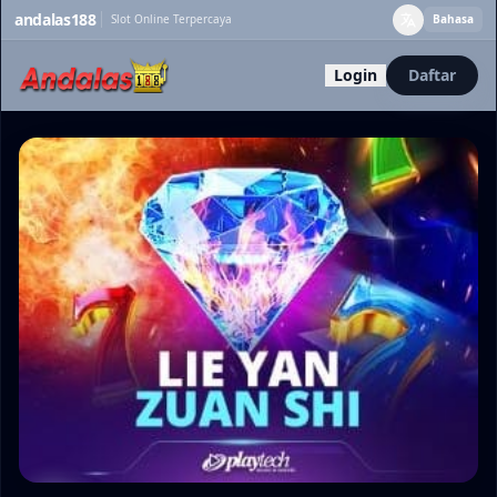
andalas188
Slot Online Terpercaya
Bahasa
Login
Daftar