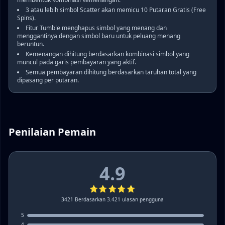
3 atau lebih simbol Scatter akan memicu 10 Putaran Gratis (Free
Spins).
Fitur Tumble menghapus simbol yang menang dan
menggantinya dengan simbol baru untuk peluang menang
beruntun.
Kemenangan dihitung berdasarkan kombinasi simbol yang
muncul pada garis pembayaran yang aktif.
Semua pembayaran dihitung berdasarkan taruhan total yang
dipasang per putaran.
Penilaian Pemain
4.9
⭐⭐⭐⭐⭐
3421 Berdasarkan 3.421 ulasan pengguna
5
4