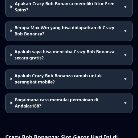
Apakah Crazy Bob Bonanza memiliki fitur Free
▼
Spins?
Berapa Max Win yang bisa didapatkan di Crazy
▼
Bob Bonanza?
Apakah saya bisa mencoba Crazy Bob Bonanza
▼
secara gratis?
Apakah Crazy Bob Bonanza ramah untuk
▼
perangkat mobile?
Bagaimana cara memulai permainan di
▼
Andalas188?
Crazy Bob Bonanza: Slot Gacor Hari Ini di