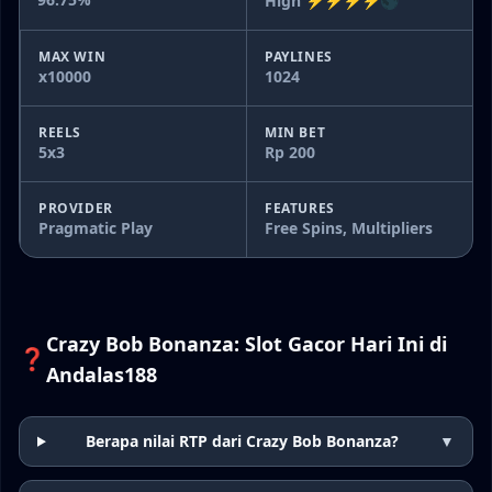
High ⚡⚡⚡⚡🌑
MAX WIN
PAYLINES
x10000
1024
REELS
MIN BET
5x3
Rp 200
PROVIDER
FEATURES
Pragmatic Play
Free Spins, Multipliers
Crazy Bob Bonanza: Slot Gacor Hari Ini di
❓
Andalas188
Berapa nilai RTP dari Crazy Bob Bonanza?
▼