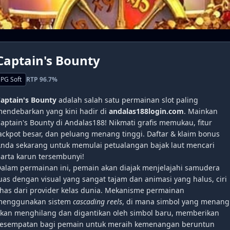
▶
Captain's Bounty
PG Soft
RTP 96.7%
aptain's Bounty
adalah salah satu permainan slot paling
endebarkan yang kini hadir di
andalas188login.com
. Mainkan
aptain's Bounty di Andalas188! Nikmati grafis memukau, fitur
ackpot besar, dan peluang menang tinggi. Daftar & klaim bonus
nda sekarang untuk memulai petualangan bajak laut mencari
arta karun tersembunyi!
alam permainan ini, pemain akan diajak menjelajahi samudera
uas dengan visual yang sangat tajam dan animasi yang halus, ciri
has dari provider kelas dunia. Mekanisme permainan
menggunakan sistem
cascading reels
, di mana simbol yang menang
kan menghilang dan digantikan oleh simbol baru, memberikan
esempatan bagi pemain untuk meraih kemenangan beruntun