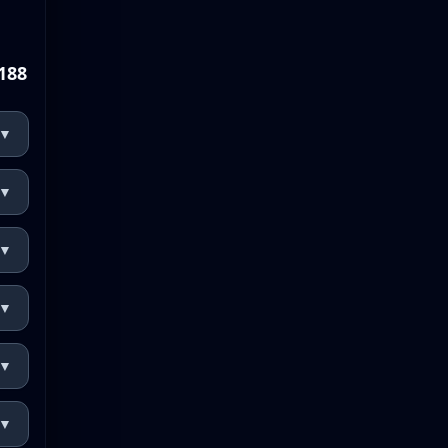
188
▼
▼
▼
▼
▼
▼