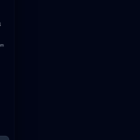
8
lum