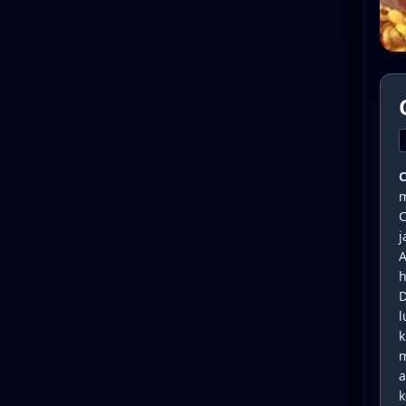
C
m
C
j
A
h
D
l
k
a
k