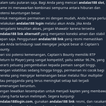
alam satu putaran saja. Bagi Anda yang mencari
andalas188 slot
,
ame ini menawarkan kombinasi sempurna antara hiburan dan
otensi keuntungan besar.
ntuk mengakses permainan ini dengan mudah, Anda hanya perlu
melakukan
andalas188 login
melalui akun Anda. Jika Anda
engalami kesulitan akses, jangan khawatir karena tersedia
ndalas188 link alternatif
yang menjamin koneksi aman dan stabil
apan saja. Penggunaan
andalas188 link
yang resmi memastikan
ata Anda terlindungi saat mengejar jackpot besar di Captain's
ounty.
ari sisi potensi kemenangan, Captain's Bounty memiliki RTP
Return to Player) yang sangat kompetitif, yaitu sekitar 96.7%, yang
erarti peluang pengembalian kepada pemain sangat tinggi.
engan volatilitas sedang hingga tinggi, permainan ini cocok bagi
ereka yang mengejar kemenangan besar melalui fitur
multiplier
tau pengganda yang terus meningkat setiap kali terjadi
emenangan beruntun.
angan lewatkan kesempatan untuk menjadi kapten yang membaw
ulang harta karun melimpah. Segera kunjungi
ndalas188login.com
, gunakan
andalas188 link
resmi, dan rasaka